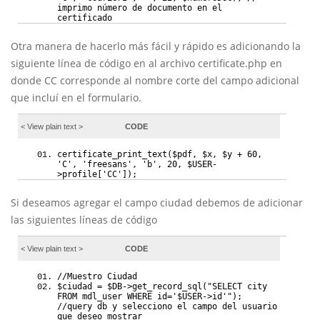
imprimo número de documento en el
certificado
Otra manera de hacerlo más fácil y rápido es adicionando la
siguiente línea de código en al archivo certificate.php en
donde CC corresponde al nombre corte del campo adicional
que incluí en el formulario.
< View
plain text
>
CODE
certificate_print_text($pdf, $x, $y + 60,
'C', 'freesans', 'b', 20, $USER-
>profile['CC']);
Si deseamos agregar el campo ciudad debemos de adicionar
las siguientes líneas de código
< View
plain text
>
CODE
//Muestro Ciudad
$ciudad = $DB->get_record_sql("SELECT city
FROM mdl_user WHERE id='$USER->id'");
//query db y selecciono el campo del usuario
que deseo mostrar