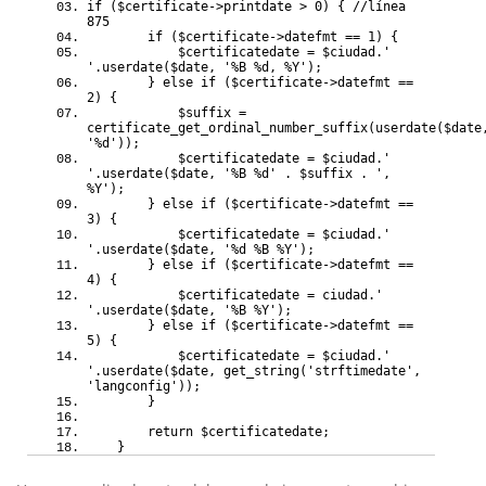
if ($certificate->printdate > 0) { //línea
875
if ($certificate->datefmt == 1) {
$certificatedate = $ciudad.'
'.userdate($date, '%B %d, %Y');
} else if ($certificate->datefmt ==
2) {
$suffix =
certificate_get_ordinal_number_suffix(userdate($date
'%d'));
$certificatedate = $ciudad.'
'.userdate($date, '%B %d' . $suffix . ',
%Y');
} else if ($certificate->datefmt ==
3) {
$certificatedate = $ciudad.'
'.userdate($date, '%d %B %Y');
} else if ($certificate->datefmt ==
4) {
$certificatedate = ciudad.'
'.userdate($date, '%B %Y');
} else if ($certificate->datefmt ==
5) {
$certificatedate = $ciudad.'
'.userdate($date, get_string('strftimedate',
'langconfig'));
}
return $certificatedate;
}