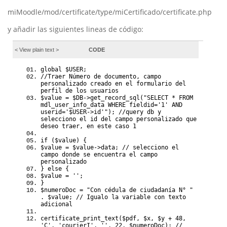
miMoodle/mod/certificate/type/miCertificado/certificate.php
y añadir las siguientes lineas de código:
< View
plain text
>
CODE
global $USER;
//Traer Número de documento, campo
personalizado creado en el formulario del
perfil de los usuarios
$value = $DB->get_record_sql("SELECT * FROM
mdl_user_info_data WHERE fieldid='1' AND
userid='$USER->id'"); //query db y
selecciono el id del campo personalizado que
deseo traer, en este caso 1
if ($value) {
$value = $value->data; // selecciono el
campo donde se encuentra el campo
personalizado
} else {
$value = '';
}
$numeroDoc = "Con cédula de ciudadanía N° "
. $value; // Igualo la variable con texto
adicional
certificate_print_text($pdf, $x, $y + 48,
'C', 'courierI', '', 22, $numeroDoc); //