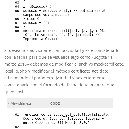
if ($ciudad) {
$ciudad = $ciudad->city; // selecciono el
campo que voy a mostrar
} else {
$ciudad = '';
}
certificate_print_text($pdf, $x, $y + 98,
'C', 'Helvetica', '', 14, $ciudad); //
Imprimo la Ciudad
Si deseamos adicionar el campo ciudad y este concatenarlo
con la fecha para que se visualice algo como «Bogotá 11
marzo 2016» debemos de modificar el archivo mod/certificate/
locallib.php y modificar el método certificate_get_date
adicionando el parámetro $ciudad y posteriormente
concatenarlo con el formado de fecha de tal manera que
quede asi:
< View
plain text
>
CODE
function certificate_get_date($certificate,
$certrecord, $course, $ciudad, $userid =
null) { // linea 849 Moodle 3.0.2